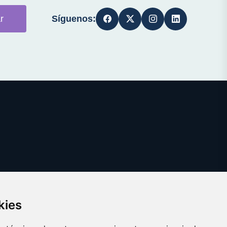
Síguenos:
r
kies